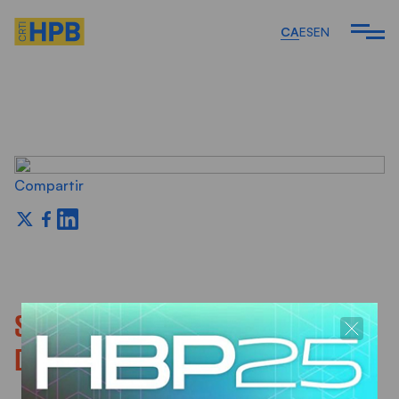
CA
ES
EN
Veure tots els articles
Compartir
L'EQUIP
RTICLES I
SOCIETAT CATALANA D’ENDOSCOPIA
IMENTS
DIGESTIVA MÈDICO-QUIRÚRGICA