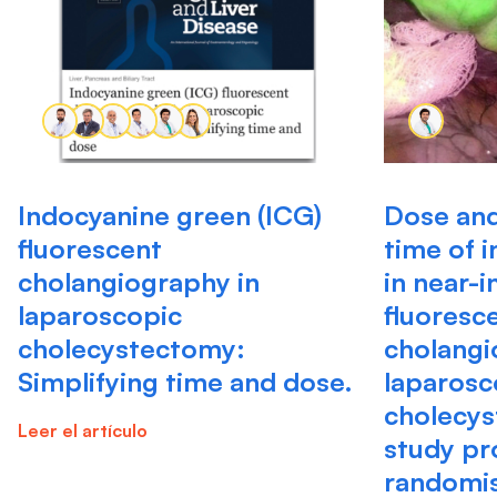
Indocyanine green (ICG)
Dose and
fluorescent
time of 
cholangiography in
in near-i
laparoscopic
fluoresc
cholecystectomy:
cholangi
Simplifying time and dose.
laparosc
cholecys
Leer el artículo
study pr
randomise