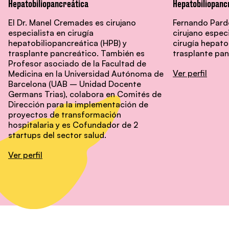
Hepatobiliopancreática
Hepatobiliopanc
El Dr. Manel Cremades es cirujano
Fernando Pardo
especialista en cirugía
cirujano especi
hepatobiliopancreática (HPB) y
cirugía hepato
trasplante pancreático. También es
trasplante pan
Profesor asociado de la Facultad de
Ver perfil
Medicina en la Universidad Autónoma de
Barcelona (UAB – Unidad Docente
Germans Trias), colabora en Comités de
Dirección para la implementación de
proyectos de transformación
hospitalaria y es Cofundador de 2
startups del sector salud.
Ver perfil