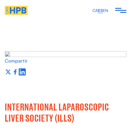
CA
ES
EN
Ver todos los artículos
 SOMOS
EMOS
Compartir
ARTÍCULOS Y
INTERNATIONAL LAPAROSCOPIC
LIVER SOCIETY (ILLS)