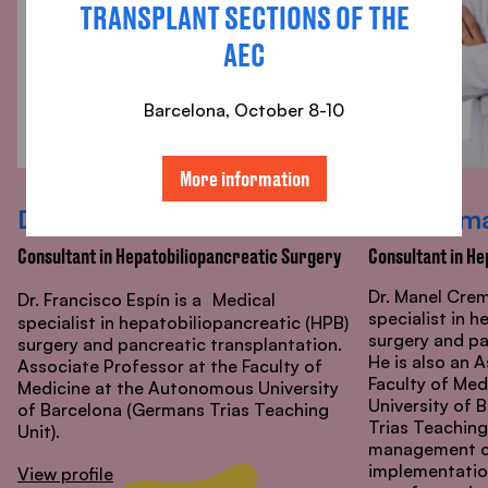
TRANSPLANT SECTIONS OF THE
AEC
Barcelona, ​​October 8-10
More information
Dr. Espín
Dr. Crem
Consultant in Hepatobiliopancreatic Surgery
Consultant in H
Dr. Manel Crem
Dr. Francisco Espín is a
Medical
specialist in 
specialist
in hepatobiliopancreatic (HPB)
surgery and pa
surgery and pancreatic transplantation.
He is also an 
Associate Professor at the Faculty of
Faculty of Me
Medicine at the Autonomous University
University of
of Barcelona (Germans Trias Teaching
Trias Teaching
Unit).
management c
implementatio
View profile