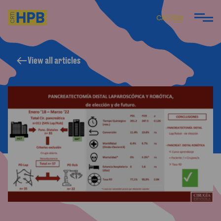
CA
ES
EN
View all articles
ARE
 DO
 TEAM
ARTICLES AND