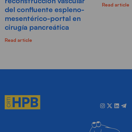
reconstrucción vascular
Read article
del confluente espleno-
mesentérico-portal en
cirugía pancreática
Read article