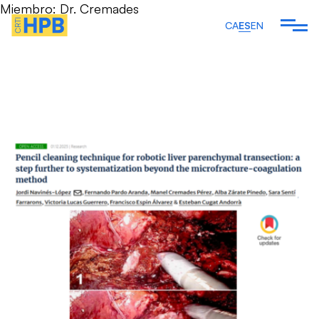
Miembro:
Dr. Cremades
CA
ES
EN
 SOMOS
Ver todos los artículos
EMOS
ARTÍCULOS Y