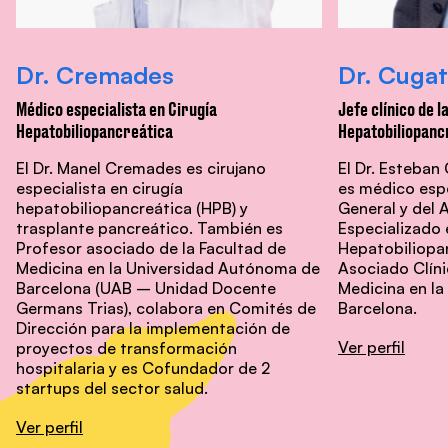
Dr. Cremades
Dr. Cugat
Médico especialista en Cirugía
Jefe clínico de l
Hepatobiliopancreática
Hepatobiliopanc
El Dr. Manel Cremades es cirujano
El Dr. Esteban
especialista en cirugía
es médico espe
hepatobiliopancreática (HPB) y
General y del 
trasplante pancreático. También es
Especializado 
Profesor asociado de la Facultad de
Hepatobiliopa
Medicina en la Universidad Autónoma de
Asociado Clíni
Barcelona (UAB – Unidad Docente
Medicina en l
Germans Trias), colabora en Comités de
Barcelona.
Dirección para la implementación de
Ver perfil
proyectos de transformación
hospitalaria y es Cofundador de 2
startups del sector salud.
Ver perfil