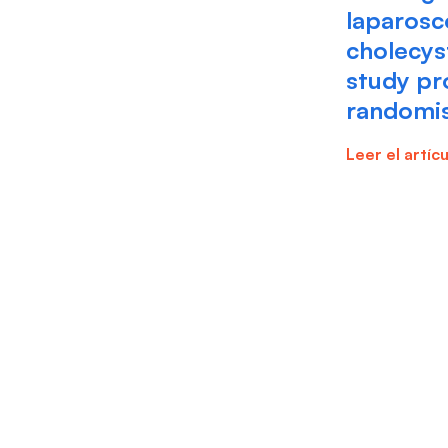
laparosc
cholecys
study pr
randomise
Leer el artíc