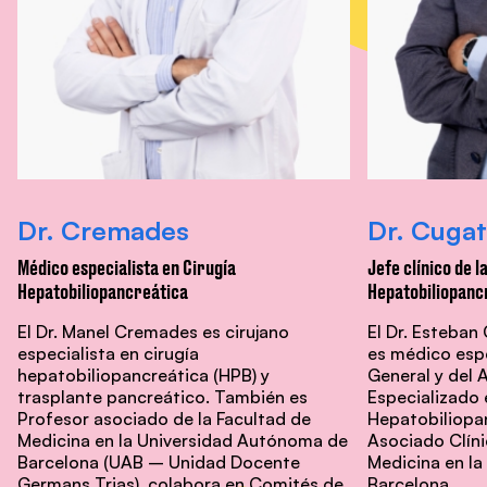
Dr. Cremades
Dr. Cugat
Médico especialista en Cirugía
Jefe clínico de l
Hepatobiliopancreática
Hepatobiliopanc
El Dr. Manel Cremades es cirujano
El Dr. Esteban
especialista en cirugía
es médico espe
hepatobiliopancreática (HPB) y
General y del 
trasplante pancreático. También es
Especializado 
Profesor asociado de la Facultad de
Hepatobiliopa
Medicina en la Universidad Autónoma de
Asociado Clíni
Barcelona (UAB – Unidad Docente
Medicina en l
Germans Trias), colabora en Comités de
Barcelona.