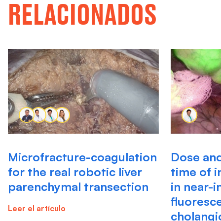
RELACIONADOS
Microfracture-coagulation
Dose and
for the real robotic liver
time of 
parenchymal transection
in near-i
fluoresc
Leer el artículo
cholangi