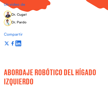
ONES
Un video de
Dr. Cugat
O
Dr. Pardo
Compartir
ABORDAJE ROBÓTICO DEL HÍGADO
IZQUIERDO